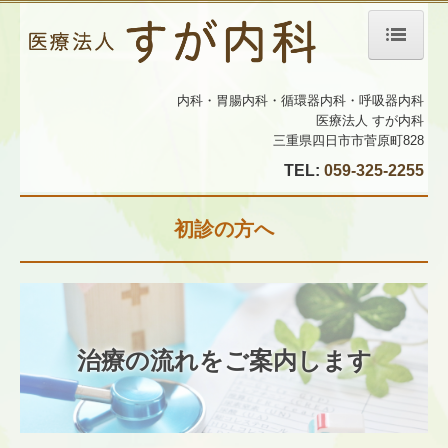
ホーム
内科・胃腸内科・循環器内科・呼吸器内科
医療法人 すが内科
理事長紹介
三重県四日市市菅原町828
診療のご案内
TEL:
059-325-2255
生活習慣病
初診の方へ
自由診療（準備中）
内視鏡検査
施設・設備のご案内
治療の流れをご案内します
初診の方へ
交通案内